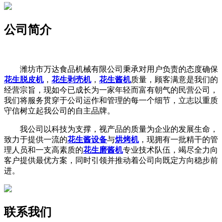
公司简介
潍坊市万达食品机械有限公司秉承对用户负责的态度确保
花生脱皮机
，
花生剥壳机
，
花生酱机
质量，顾客满意是我们的
经营宗旨，现如今已成长为一家年轻而富有朝气的民营公司，
我们将服务贯穿于公司运作和管理的每一个细节，立志以重质
守信树立起我公司的自主品牌。
我公司以科技为支撑，视产品的质量为企业的发展生命，
致力于提供一流的
花生酱设备
与
烘烤机
，现拥有一批精干的管
理人员和一支高素质的
花生磨酱机
专业技术队伍，竭尽全力向
客户提供最优方案，同时引领并推动着公司向既定方向稳步前
进。
联系我们