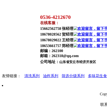
24小时全国服务热线：
0536-4212670
在线客服：
15662562758
张经理
18678028562
贺经理
18678029022
王经理
18653661757
郑经理
邮编：262100
邮箱：262318@qq.com
公司地址：
山东省安丘市经济开发区
友情链接：
清洗系列
油炸系列
筛选分级系列
多味花生食
Cop
联