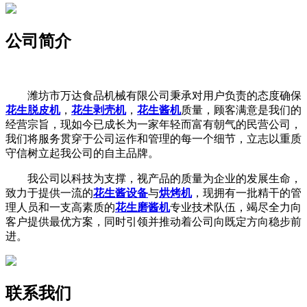
公司简介
潍坊市万达食品机械有限公司秉承对用户负责的态度确保
花生脱皮机
，
花生剥壳机
，
花生酱机
质量，顾客满意是我们的
经营宗旨，现如今已成长为一家年轻而富有朝气的民营公司，
我们将服务贯穿于公司运作和管理的每一个细节，立志以重质
守信树立起我公司的自主品牌。
我公司以科技为支撑，视产品的质量为企业的发展生命，
致力于提供一流的
花生酱设备
与
烘烤机
，现拥有一批精干的管
理人员和一支高素质的
花生磨酱机
专业技术队伍，竭尽全力向
客户提供最优方案，同时引领并推动着公司向既定方向稳步前
进。
联系我们