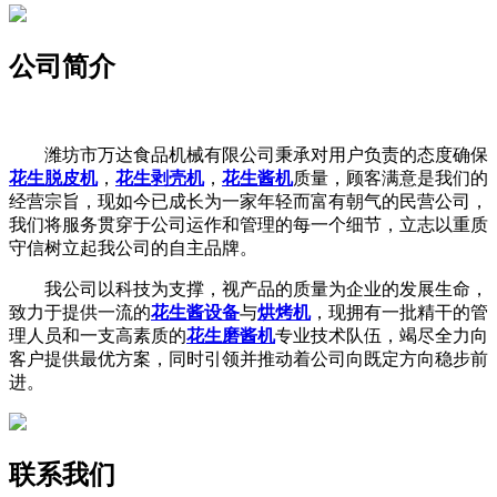
公司简介
潍坊市万达食品机械有限公司秉承对用户负责的态度确保
花生脱皮机
，
花生剥壳机
，
花生酱机
质量，顾客满意是我们的
经营宗旨，现如今已成长为一家年轻而富有朝气的民营公司，
我们将服务贯穿于公司运作和管理的每一个细节，立志以重质
守信树立起我公司的自主品牌。
我公司以科技为支撑，视产品的质量为企业的发展生命，
致力于提供一流的
花生酱设备
与
烘烤机
，现拥有一批精干的管
理人员和一支高素质的
花生磨酱机
专业技术队伍，竭尽全力向
客户提供最优方案，同时引领并推动着公司向既定方向稳步前
进。
联系我们