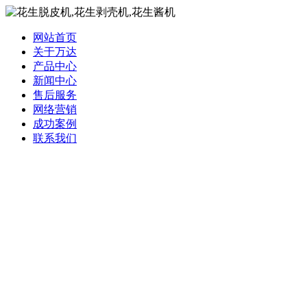
网站首页
关于万达
产品中心
新闻中心
售后服务
网络营销
成功案例
联系我们