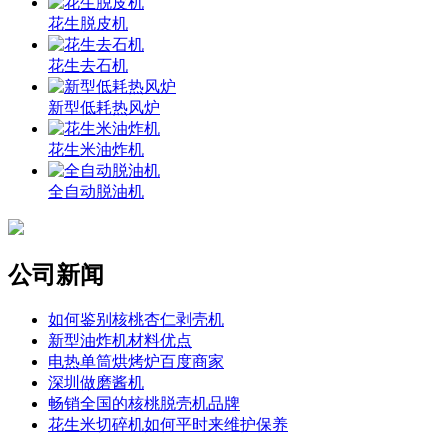
花生脱皮机
花生去石机
新型低耗热风炉
花生米油炸机
全自动脱油机
公司新闻
如何鉴别核桃杏仁剥壳机
新型油炸机材料优点
电热单筒烘烤炉百度商家
深圳做磨酱机
畅销全国的核桃脱壳机品牌
花生米切碎机如何平时来维护保养