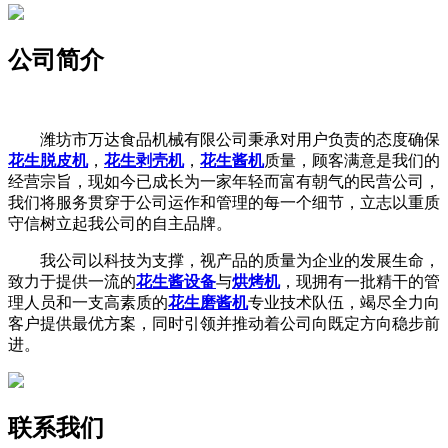
公司简介
潍坊市万达食品机械有限公司秉承对用户负责的态度确保
花生脱皮机
，
花生剥壳机
，
花生酱机
质量，顾客满意是我们的
经营宗旨，现如今已成长为一家年轻而富有朝气的民营公司，
我们将服务贯穿于公司运作和管理的每一个细节，立志以重质
守信树立起我公司的自主品牌。
我公司以科技为支撑，视产品的质量为企业的发展生命，
致力于提供一流的
花生酱设备
与
烘烤机
，现拥有一批精干的管
理人员和一支高素质的
花生磨酱机
专业技术队伍，竭尽全力向
客户提供最优方案，同时引领并推动着公司向既定方向稳步前
进。
联系我们