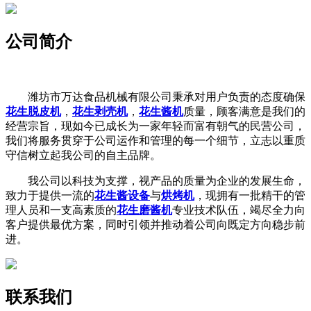
公司简介
潍坊市万达食品机械有限公司秉承对用户负责的态度确保
花生脱皮机
，
花生剥壳机
，
花生酱机
质量，顾客满意是我们的
经营宗旨，现如今已成长为一家年轻而富有朝气的民营公司，
我们将服务贯穿于公司运作和管理的每一个细节，立志以重质
守信树立起我公司的自主品牌。
我公司以科技为支撑，视产品的质量为企业的发展生命，
致力于提供一流的
花生酱设备
与
烘烤机
，现拥有一批精干的管
理人员和一支高素质的
花生磨酱机
专业技术队伍，竭尽全力向
客户提供最优方案，同时引领并推动着公司向既定方向稳步前
进。
联系我们